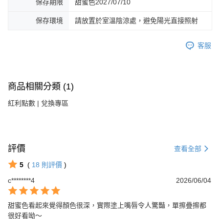
保存期限
甜蜜色2027/07/10
保存環境
請放置於室溫陰涼處，避免陽光直接照射
客服
商品相關分類 (1)
紅利點數 | 兌換專區
評價
查看全部
5
(
18
則評價
)
c********4
2026/06/04
甜蜜色看起來覺得顏色很深，實際塗上嘴唇令人驚豔，單擦疊擦都
很好看呦～