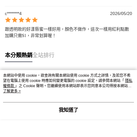
c********4
2026/05/20
跟透明款的好漾唇蜜一樣好用，顏色不做作，這次一樣用紅利點數
加購只需$1，非常划算喔！
本分類熱銷
全站排行
本網站中使用 cookie，欲查詢有關本網站使用 cookie 方式之詳情，及若您不希
熱門標籤
望在電腦上使用 cookie 時應如何變更電腦的 cookie 設定，請參閱本網站「
隱私
權條款
」之 Cookie 聲明。您繼續使用本網站即表示您同意本公司得按本網站使
用條款之 Cookie 聲明使用 cookie。
了解更多 >
我知道了