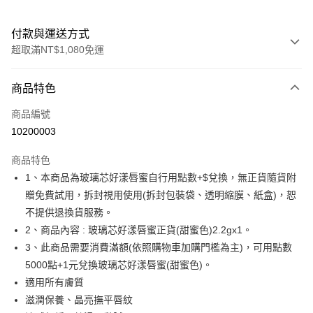
付款與運送方式
超取滿NT$1,080免運
付款方式
商品特色
信用卡一次付款
商品編號
超商取貨付款
10200003
LINE Pay
商品特色
Apple Pay
1、本商品為玻璃芯好漾唇蜜自行用點數+$兌換，無正貨隨貨附
贈免費試用，拆封視用使用(拆封包裝袋、透明縮膜、紙盒)，恕
悠遊付
不提供退換貨服務。
Google Pay
2、商品內容 : 玻璃芯好漾唇蜜正貨(甜蜜色)2.2gx1。
3、此商品需要消費滿額(依照購物車加購門檻為主)，可用點數
AFTEE先享後付
5000點+1元兌換玻璃芯好漾唇蜜(甜蜜色)。
相關說明
適用所有膚質
【關於「AFTEE先享後付」】
ATM付款
AFTEE先享後付是「在收到商品之後才付款」的支付方式。 讓您購物簡單
滋潤保養、晶亮撫平唇紋
便利好安心！