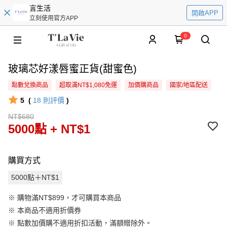
言生活
開啟APP
立刻使用官方APP
0
玻璃芯好漾唇蜜正貨(甜蜜色)
點數兌換商品
超取滿NT$1,080免運
加價購商品
國家/地區配送
5
(
18
則評價
)
NT$680
5000點 + NT$1
購買方式
5000點＋NT$1
※ 購物滿NT$899，才可購買本商品
※ 本商品不適用折價券
※
點數加價購不適用折扣活動，滿額贈除外。