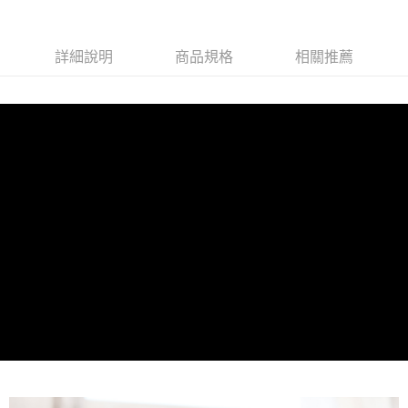
任。
每筆NT$80，滿NT$1,080(含以上)免運費
４．使用「AFTEE先享後付」時，將依據個別帳號之用戶狀況，依本公司即
時審查核予不同之上限額度；若仍有額度不足之情形，本公司將視審查結果
離島-郵局
詳細說明
商品規格
相關推薦
請求用戶進行身份認證。
每筆NT$80，滿NT$1,080(含以上)免運費
５．嚴禁一人註冊多個帳號或使用他人資訊註冊。若發現惡意使用之情形，
恩沛科技股份有限公司將有權停止該用戶之使用額度並採取法律行動。
新-馬-港-澳-韓/地區配送
查看運費