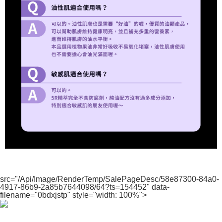
src="/Api/Image/RenderTemp/SalePageDesc/58e87300-84a0-
4917-86b9-2a85b7644098/64?ts=154452" data-
filename="0bdxjstp" style="width: 100%">