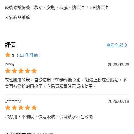
療後修護保養｜慕斯、安瓶、凍膜、精華油
5R精華油
人氣商品推薦
評價
查看全部
5
(
19
則評價
)
l****h
2026/03/26
乾性肌膚的我，自從使用了5R迷你版之後，後續上粉底更服貼，不
會再有浮粉的困擾了，立馬買精華油正貨來使用。
c********2
2026/02/18
超好用，不油膩，快速吸收，保濕鎖水不在緊繃