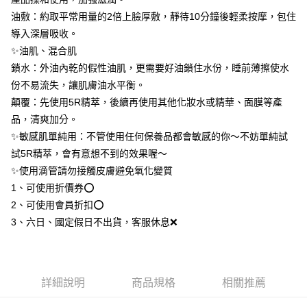
每筆NT$80，滿NT$1,080(含以上)免運費
購買商品的店家。未經商家同意取消之訂單仍視為有效，需透過AFTEE先享
油敷：約取平常用量的2倍上臉厚敷，靜待10分鐘後輕柔按摩，包住
後付繳納相關費用。
導入深層吸收。
付款後-萊爾富取貨
※ 交易是否成功請以「AFTEE先享後付 」之結帳頁面顯示為準，若有關於
是否繳費成功／繳費後需取消欲退款等相關疑問，請聯繫「AFTEE先享後付
✨油肌、混合肌
每筆NT$80，滿NT$1,080(含以上)免運費
客戶支援中心」
https://netprotections.freshdesk.com/support/home
鎖水：外油內乾的假性油肌，更需要好油鎖住水份，睡前薄擦使水
7-11-取貨付款
【注意事項】
份不易流失，讓肌膚油水平衡。
１．透過由恩沛科技股份有限公司提供之「AFTEE先享後付」服務完成之交
每筆NT$80，滿NT$1,080(含以上)免運費
顛覆：先使用5R精萃，後續再使用其他化妝水或精華、面膜等產
易，需依本服務之必要範圍內提供個人資料，並將交易相關給付款項請求債
品，清爽加分。
權轉讓予恩沛科技股份有限公司。
付款後-7-11取貨
２．關於個人資料處理事宜，請瀏覽以下網址：
✨敏感肌單純用：不管使用任何保養品都會敏感的你～不妨單純試
每筆NT$80，滿NT$1,080(含以上)免運費
https://aftee.tw/terms/#terms3
試5R精萃，會有意想不到的效果喔～
３．未成年的使用者請事先徵得法定代理人或監護人之同意方可使用
宅配
「AFTEE先享後付」，若未經同意申辦者引起之損失，本公司不負相關責
✨使用滴管請勿接觸皮膚避免氧化變質
任。
每筆NT$80，滿NT$1,080(含以上)免運費
1、可使用折價券⭕️
４．使用「AFTEE先享後付」時，將依據個別帳號之用戶狀況，依本公司即
2、可使用會員折扣⭕
時審查核予不同之上限額度；若仍有額度不足之情形，本公司將視審查結果
離島-郵局
請求用戶進行身份認證。
3、六日、國定假日不出貨，客服休息❌
每筆NT$80，滿NT$1,080(含以上)免運費
５．嚴禁一人註冊多個帳號或使用他人資訊註冊。若發現惡意使用之情形，
恩沛科技股份有限公司將有權停止該用戶之使用額度並採取法律行動。
新-馬-港-澳-韓/地區配送
查看運費
詳細說明
商品規格
相關推薦