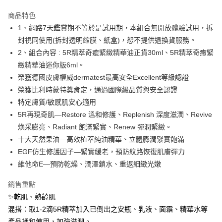
LINE Pay
商品特色
Apple Pay
1、網路7天鑑賞期不等於是試用期，本組合無開放體驗試用，拆
封視同使用(拆封透明縮膜、紙盒)，恕不提供退換貨服務。
悠遊付
2、組合內容 : 5R精萃奇癒緊緻精華油正貨30ml、5R精萃奇癒緊
Google Pay
緻精華油迷你版6ml。
榮獲德國皮膚權威dermatest最高安全Excellent等級認證
AFTEE先享後付
榮獲比利時蒙特獎肯定，通過國際級品質與安全認證
相關說明
特定膚質/敏感肌安心適用
【關於「AFTEE先享後付」】
ATM付款
AFTEE先享後付是「在收到商品之後才付款」的支付方式。 讓您購物簡單
5R再現奇肌—Restore 溫和修護、Replenish 深度滋潤、Revive
便利好安心！
煥采膨亮、Radiant 飽滿緊實、Renew 彈潤緊緻。
１．簡單：不需註冊會員、不需綁卡、不需儲值。
運送方式
十大天然果油—高效植萃純油精華、立體膨潤緊實飽滿
２．便利：只要手機號碼，簡訊認證，即可結帳。
３．安心：先確認商品／服務後，再付款。
全家-取貨付款
EGF仿生修護因子—緊實緩老，預防紋路恢復肌膚彈力
維他命E—預防乾燥、潤澤鎖水、重返細緻光嫩
每筆NT$80，滿NT$1,080(含以上)免運費
【「AFTEE先享後付」結帳流程】
１．於結帳方式選擇「AFTEE先享後付」後，將跳轉至「AFTEE先享後付」
付款後-全家取貨
銷售重點
結帳頁面，進行簡訊認證並確認金額後，即可完成結帳。
２．訂單成立數日內，您將收到繳費通知簡訊。
每筆NT$80，滿NT$1,080(含以上)免運費
✨乾肌、熟齡肌
３．收到繳費通知簡訊後14天內，點擊此簡訊中的連結，可透過四大超商／
混搭：取1-2滴5R精萃加入已倒出之安瓶、乳液、面霜、精華水等
ATM／網路銀行／等多元方式進行付款，方視為交易完成。
萊爾富-取貨付款
※ 請注意：結帳手續完成當下不需立刻繳費，但若您需要取消訂單，請聯絡
產品揉和使用，加強滋潤。