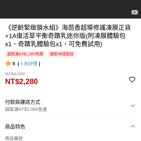
《逆齡緊緻鎖水組》海茴香超導修護凍膜正貨
+1A復活草平衡奇蹟乳迷你版(附凍膜體驗包
x1、奇蹟乳體驗包x1，可免費試用)
超取滿NT$1,080免運
國家/地區配送
5
(
5
則評價
)
NT$4,320
NT$2,280
付款與運送方式
超取滿NT$1,080免運
付款方式
商品特色
信用卡一次付款
商品編號