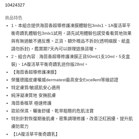
超商取貨付款
10424327
LINE Pay
商品特色
Apple Pay
1、本組合提供海茴香超導修護凍膜體驗包3mlx1、1A復活草平
衡奇蹟乳體驗包3mlx1試用，請先試用體驗包感受看看質地效果
悠遊付
與有無過敏不適反應。正貨、額外贈品不拆封(透明縮膜、紙盒
Google Pay
請勿拆封)，鑑賞期7天內可以辦理退換貨喔。
2、組合內容 : 海茴香超導修護凍膜正貨50ml(1支10ml，5支盒
AFTEE先享後付
裝)、1A復活草平衡奇蹟乳迷你版28ml。
相關說明
【海茴香超導修護凍膜】
【關於「AFTEE先享後付」】
ATM付款
AFTEE先享後付是「在收到商品之後才付款」的支付方式。 讓您購物簡單
榮獲德國皮膚權威dermatest最高安全Excellent等級認證
便利好安心！
特定膚質/敏感肌安心適用
１．簡單：不需註冊會員、不需綁卡、不需儲值。
運送方式
純淨凝凍質地 安撫肌膚
２．便利：只要手機號碼，簡訊認證，即可結帳。
３．安心：先確認商品／服務後，再付款。
全家-取貨付款
海茴香植萃 極速修護
妝前保濕、曬後舒緩、乾旱粗糙的危肌法寶
每筆NT$80，滿NT$1,080(含以上)免運費
【「AFTEE先享後付」結帳流程】
１．於結帳方式選擇「AFTEE先享後付」後，將跳轉至「AFTEE先享後付」
特別針對恢復期後肌膚，密集調理修護，改善泛紅困擾，提升肌
付款後-全家取貨
結帳頁面，進行簡訊認證並確認金額後，即可完成結帳。
膚防禦力
２．訂單成立數日內，您將收到繳費通知簡訊。
每筆NT$80，滿NT$1,080(含以上)免運費
【1A復活草平衡奇蹟乳】
３．收到繳費通知簡訊後14天內，點擊此簡訊中的連結，可透過四大超商／