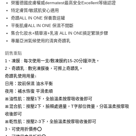
ATM／網路銀行／等多元方式進行付款，方視為交易完成。
榮獲德國皮膚權威dermatest最高安全Excellent等級認證
萊爾富-取貨付款
※ 請注意：結帳手續完成當下不需立刻繳費，但若您需要取消訂單，請聯絡
特定膚質/敏感肌安心適用
每筆NT$80，滿NT$1,080(含以上)免運費
購買商品的店家。未經商家同意取消之訂單仍視為有效，需透過AFTEE先享
後付繳納相關費用。
奇蹟ALL IN ONE 保養靠這罐
付款後-萊爾富取貨
※ 交易是否成功請以「AFTEE先享後付 」之結帳頁面顯示為準，若有關於
平衡肌膚ALL IN ONE 保濕不間斷
是否繳費成功／繳費後需取消欲退款等相關疑問，請聯繫「AFTEE先享後付
每筆NT$80，滿NT$1,080(含以上)免運費
集合化妝水+精華液+乳液 ALL IN ONE搞定繁瑣步驟
客戶支援中心」
https://netprotections.freshdesk.com/support/home
專屬亞洲氣候使用的清爽奇蹟乳
7-11-取貨付款
【注意事項】
１．透過由恩沛科技股份有限公司提供之「AFTEE先享後付」服務完成之交
每筆NT$80，滿NT$1,080(含以上)免運費
銷售重點
易，需依本服務之必要範圍內提供個人資料，並將交易相關給付款項請求債
1、凍膜 : 每次使用一支/敷凍膜約15-20分鐘沖洗。
權轉讓予恩沛科技股份有限公司。
付款後-7-11取貨
２．關於個人資料處理事宜，請瀏覽以下網址：
2、奇蹟乳 : 敷完凍膜後，可擦上奇蹟乳。
每筆NT$80，滿NT$1,080(含以上)免運費
https://aftee.tw/terms/#terms3
奇蹟乳使用用量↓
３．未成年的使用者請事先徵得法定代理人或監護人之同意方可使用
宅配
「AFTEE先享後付」，若未經同意申辦者引起之損失，本公司不負相關責
日用：妝前保濕 油水平衡
任。
每筆NT$80，滿NT$1,080(含以上)免運費
夜用：補水恢復 平滑柔順
４．使用「AFTEE先享後付」時，將依據個別帳號之用戶狀況，依本公司即
🎀油性肌：按壓1下，全臉溫柔按摩吸收後即可
時審查核予不同之上限額度；若仍有額度不足之情形，本公司將視審查結果
離島-郵局
請求用戶進行身份認證。
🎀混合肌：按壓2下，臉頰處適量，T字部位微量，分區溫柔按摩吸
每筆NT$80，滿NT$1,080(含以上)免運費
５．嚴禁一人註冊多個帳號或使用他人資訊註冊。若發現惡意使用之情形，
收後即可
恩沛科技股份有限公司將有權停止該用戶之使用額度並採取法律行動。
新-馬-港-澳-韓/地區配送
查看運費
🎀乾性肌：按壓2-3下，全臉溫柔按摩吸收後即可
3、可使用折價券⭕