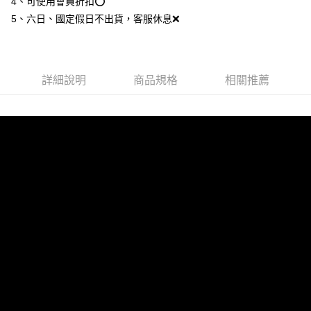
4、可使用會員折扣⭕
5、六日、國定假日不出貨，客服休息❌
詳細說明
商品規格
相關推薦