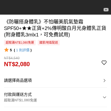
《防曬搭身體乳》不怕曬美肌氣墊霜
SPF50+★★正貨+2%傳明酸白月光身體乳正貨
(附身體乳3mlx1，可免費試用)
超取滿NT$1,080免運
國家/地區配送
5
(
1
則評價
)
NT$4,540
NT$2,080
請選擇商品選項
付款與運送方式
超取滿NT$1,080免運
付款方式