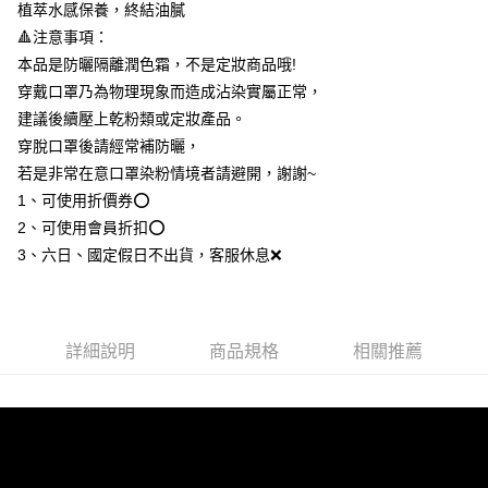
新-馬-港-澳-韓/地區配送
查看運費
植萃水感保養，終結油膩
🔺注意事項：
本品是防曬隔離潤色霜，不是定妝商品哦!
穿戴口罩乃為物理現象而造成沾染實屬正常，
建議後續壓上乾粉類或定妝產品。
穿脫口罩後請經常補防曬，
若是非常在意口罩染粉情境者請避開，謝謝~
1、可使用折價券⭕
2、可使用會員折扣⭕
3、六日、國定假日不出貨，客服休息❌
詳細說明
商品規格
相關推薦