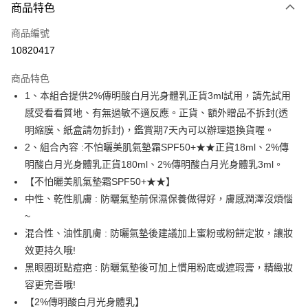
商品特色
信用卡一次付款
商品編號
超商取貨付款
10820417
LINE Pay
商品特色
Apple Pay
1、本組合提供2%傳明酸白月光身體乳正貨3ml試用，請先試用
感受看看質地、有無過敏不適反應。正貨、額外贈品不拆封(透
悠遊付
明縮膜、紙盒請勿拆封)，鑑賞期7天內可以辦理退換貨喔。
Google Pay
2、組合內容 :不怕曬美肌氣墊霜SPF50+★★正貨18ml、2%傳
明酸白月光身體乳正貨180ml、2%傳明酸白月光身體乳3ml。
AFTEE先享後付
【不怕曬美肌氣墊霜SPF50+★★】
相關說明
中性、乾性肌膚 : 防曬氣墊前保濕保養做得好，膚感潤澤沒煩惱
【關於「AFTEE先享後付」】
ATM付款
AFTEE先享後付是「在收到商品之後才付款」的支付方式。 讓您購物簡單
~
便利好安心！
混合性、油性肌膚 : 防曬氣墊後建議加上蜜粉或粉餅定妝，讓妝
１．簡單：不需註冊會員、不需綁卡、不需儲值。
運送方式
效更持久哦!
２．便利：只要手機號碼，簡訊認證，即可結帳。
３．安心：先確認商品／服務後，再付款。
全家-取貨付款
黑眼圈斑點痘疤 : 防曬氣墊後可加上慣用粉底或遮瑕膏，精緻妝
容更完善哦!
每筆NT$80，滿NT$1,080(含以上)免運費
【「AFTEE先享後付」結帳流程】
１．於結帳方式選擇「AFTEE先享後付」後，將跳轉至「AFTEE先享後付」
【2%傳明酸白月光身體乳】