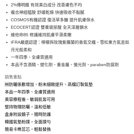
付款後-全家取貨
結帳頁面，進行簡訊認證並確認金額後，即可完成結帳。
2%傳明酸 有效美白成分 改善膚色不均
２．訂單成立數日內，您將收到繳費通知簡訊。
每筆NT$80，滿NT$1,080(含以上)免運費
複合神經醯胺 舒緩乾燥 快速吸收不黏膩
３．收到繳費通知簡訊後14天內，點擊此簡訊中的連結，可透過四大超商／
ATM／網路銀行／等多元方式進行付款，方視為交易完成。
COSMOS有機認證 復活草多醣 提升肌膚保水
萊爾富-取貨付款
※ 請注意：結帳手續完成當下不需立刻繳費，但若您需要取消訂單，請聯絡
ECOCERT認證 雙重玻尿酸 全天深層鎖水
每筆NT$80，滿NT$1,080(含以上)免運費
購買商品的店家。未經商家同意取消之訂單仍視為有效，需透過AFTEE先享
後付繳納相關費用。
維他命B5 修護維持肌膚平滑柔嫩
付款後-萊爾富取貨
※ 交易是否成功請以「AFTEE先享後付 」之結帳頁面顯示為準，若有關於
IFRA嚴選認證：檸檬與玫瑰紫羅蘭的香氣交織，雪松東方氣息如
是否繳費成功／繳費後需取消欲退款等相關疑問，請聯繫「AFTEE先享後付
每筆NT$80，滿NT$1,080(含以上)免運費
月光般柔和
客戶支援中心」
https://netprotections.freshdesk.com/support/home
一年四季、全膚質適用
7-11-取貨付款
【注意事項】
本品不含酒精、塑化劑、重金屬、螢光劑、paraben防腐劑
１．透過由恩沛科技股份有限公司提供之「AFTEE先享後付」服務完成之交
每筆NT$80，滿NT$1,080(含以上)免運費
易，需依本服務之必要範圍內提供個人資料，並將交易相關給付款項請求債
銷售重點
權轉讓予恩沛科技股份有限公司。
付款後-7-11取貨
２．關於個人資料處理事宜，請瀏覽以下網址：
🆕防曬係數增加、粉末細緻提升、高檔訂製氣墊
每筆NT$80，滿NT$1,080(含以上)免運費
https://aftee.tw/terms/#terms3
本品一年四季、全膚質適用
３．未成年的使用者請事先徵得法定代理人或監護人之同意方可使用
宅配
「AFTEE先享後付」，若未經同意申辦者引起之損失，本公司不負相關責
美容療程後、敏弱肌皆可用
任。
每筆NT$80，滿NT$1,080(含以上)免運費
堅持物理防曬，溫和低敏
４．使用「AFTEE先享後付」時，將依據個別帳號之用戶狀況，依本公司即
盒身附設鏡子，隨時防護
時審查核予不同之上限額度；若仍有額度不足之情形，本公司將視審查結果
離島-郵局
請求用戶進行身份認證。
韓國氣墊粉撲，全面撲勻
每筆NT$80，滿NT$1,080(含以上)免運費
５．嚴禁一人註冊多個帳號或使用他人資訊註冊。若發現惡意使用之情形，
簡易卡榫蕊芯，輕鬆替換
恩沛科技股份有限公司將有權停止該用戶之使用額度並採取法律行動。