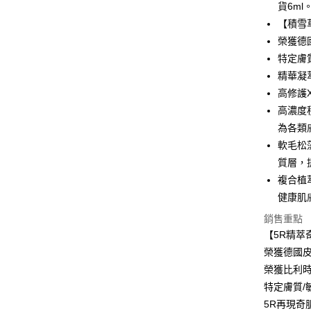
AFTEE先
貨6ml
相關說明
【積雪
【關於「A
ATM付款
榮獲德國
AFTEE
便利好安
特定膚
１．簡單
精華凝
２．便利
運送方式
高修護
３．安心
高濃度
【免運】全
【「AFT
為各類
每筆NT$8
１．於結帳
付」結帳
軟毛松
【免運】付
２．訂單
質層，
３．收到繳
每筆NT$8
複合植
／ATM／
※ 請注意
健康肌
【免運】萊
絡購買商品
銷售重點
先享後付
每筆NT$8
※ 交易是
【5R精萃
是否繳費成
【免運】付
榮獲德國皮膚
付客戶支
每筆NT$8
榮獲比利
【注意事
特定膚質/
【免運】7-
１．透過由
5R再現奇肌—
交易，需
每筆NT$8