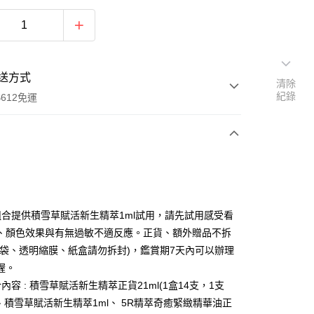
送方式
清除
紀錄
612免運
次付款
付款
組合提供積雪草賦活新生精萃1ml試用，請先試用感受看
、顏色效果與有無過敏不適反應。正貨、額外贈品不拆
裝袋、透明縮膜、紙盒請勿拆封)，鑑賞期7天內可以辦理
喔。
內容 : 積雪草賦活新生精萃正貨21ml(1盒14支，1支
y
l)、積雪草賦活新生精萃1ml、 5R精萃奇癒緊緻精華油正