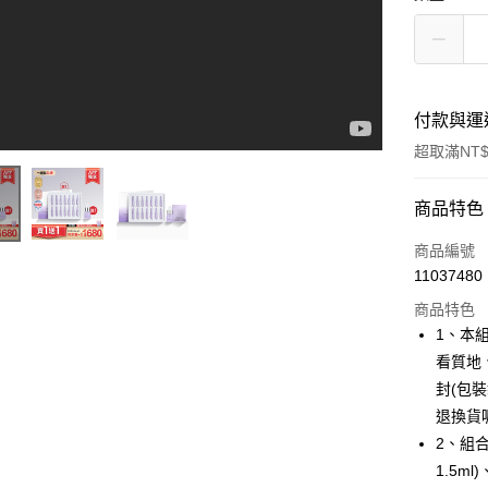
付款與運
超取滿NT$
付款方式
商品特色
信用卡一
商品編號
11037480
超商取貨
商品特色
LINE Pay
1、本
看質地
Apple Pay
封(包
悠遊付
退換貨
2、組合
Google Pa
1.5m