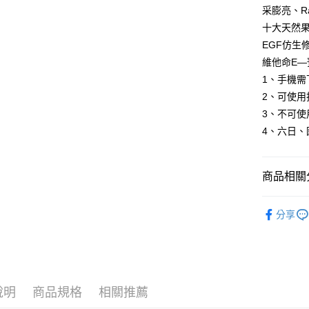
求債權轉
采膨亮、Ra
２．關於
【免運】付
十大天然
https://aft
每筆NT$8
EGF仿生
３．未成
「AFTE
維他命E
宅配
任。
1、手機需
４．使用「
每筆NT$8
即時審查
2、可使用
結果請求
【免運】本
3、不可使
５．嚴禁
每筆NT$8
4、六日、
形，恩沛
動。
【免運】離
每筆NT$8
商品相關分
新-馬-港-
APP會員專
分享
說明
商品規格
相關推薦