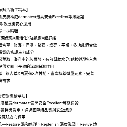
享後付
。
草賦活新生精萃】
FTEE先享後付」】
皮膚權威dermatest最高安全Excellent等級認證
先享後付是「在收到商品之後才付款」的支付方式。 讓您購物簡單
心！
質/敏感肌安心適用
：不需註冊會員、不需綁卡、不需儲值。
萃一抹瞬吸
：只要手機號碼，簡訊認證，即可結帳。
X深保濕X肌活化X強抵禦X超舒緩
：先確認商品／服務後，再付款。
積雪草 : 修護、保濕、緊彈、煥亮、平衡，多功能適合做
家-取貨付款
EE先享後付」結帳流程】
膚質的修護主力成分
0，滿NT$612(含以上)免運費
方式選擇「AFTEE先享後付」後，將跳轉至「AFTEE先享後
頁面，進行簡訊認證並確認金額後，即可完成結帳。
藻萃取 : 海洋中的玻尿酸，有效幫助水分加速滲透進入角
款後-全家取貨
成立數日內，您將收到繳費通知簡訊。
提供立即且長效的深層保濕作用
費通知簡訊後14天內，點擊此簡訊中的連結，可透過四大超商
0，滿NT$612(含以上)免運費
萃 : 銀杏葉X白夏菊X洋甘菊，豐富植萃微量元素，完善
網路銀行／等多元方式進行付款，方視為交易完成。
：結帳手續完成當下不需立刻繳費，但若您需要取消訂單，請聯
膚需求
爾富-取貨付款
的店家。未經商家同意取消之訂單仍視為有效，需透過AFTEE
繳納相關費用。
0，滿NT$612(含以上)免運費
否成功請以「AFTEE先享後付 」之結帳頁面顯示為準，若有關於
奇癒緊緻精華油】
功／繳費後需取消欲退款等相關疑問，請聯繫「AFTEE先享後
款後-萊爾富取貨
權威dermatest最高安全Excellent等級認證
援中心」
https://netprotections.freshdesk.com/support/home
0，滿NT$612(含以上)免運費
時蒙特獎肯定，通過國際級品質與安全認證
項】
敏感肌安心適用
11-取貨付款
恩沛科技股份有限公司提供之「AFTEE先享後付」服務完成之
Restore 溫和修護、Replenish 深度滋潤、Revive 煥
依本服務之必要範圍內提供個人資料，並將交易相關給付款項請
0，滿NT$612(含以上)免運費