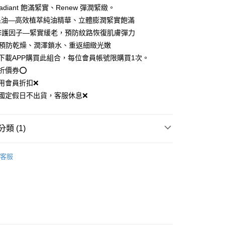
讓予恩沛科技股份有限公司。
diant 飽滿緊實、Renew 彈潤緊緻。
個人資料處理事宜，請瀏覽以下網址：
款後-7-11取貨
果油—高效植萃純油精華、立體膨潤緊實飽滿
ee.tw/terms/#terms3
0，滿NT$612(含以上)免運費
修護因子—緊實緩老，預防紋路恢復肌膚彈力
年的使用者請事先徵得法定代理人或監護人之同意方可使用
E先享後付」，若未經同意申辦者引起之損失，本公司不負相關責
—預防乾燥、潤澤鎖水、重返細緻光嫩
下載APP購買此組合，每位會員帳號限購買1次。
AFTEE先享後付」時，將依據個別帳號之用戶狀況，依本公司
0，滿NT$1,080(含以上)免運費
核予不同之上限額度；若仍有額度不足之情形，本公司將視審查
折價券⭕️
用戶進行身份認證。
島-宅配
用會員折扣❌
一人註冊多個帳號或使用他人資訊註冊。若發現惡意使用之情
0，滿NT$612(含以上)免運費
國定假日不出貨，客服休息❌
科技股份有限公司將有權停止該用戶之使用額度並採取法律行
島-郵局
0，滿NT$612(含以上)免運費
類 (1)
澳-韓/地區配送
查看運費
屬 | 一組享免運
客服