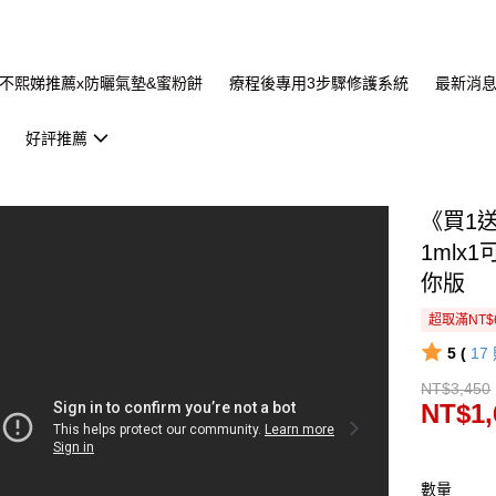
不熙娣推薦x防曬氣墊&蜜粉餅
療程後專用3步驟修護系統
最新消
好評推薦
《買1
1mlx
你版
超取滿NT$
5 (
17
NT$3,450
NT$1,
數量