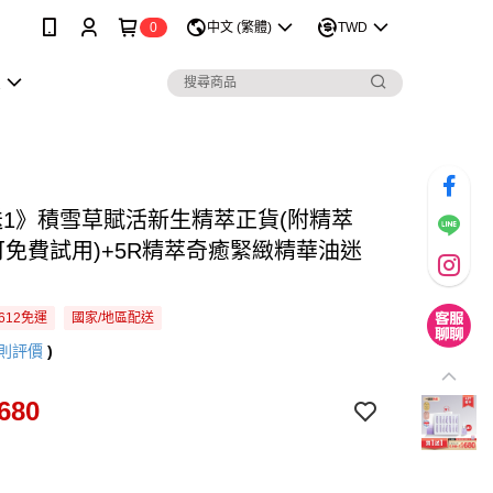
0
中文 (繁體)
TWD
息
送1》積雪草賦活新生精萃正貨(附精萃
1可免費試用)+5R精萃奇癒緊緻精華油迷
612免運
國家/地區配送
則評價
)
680