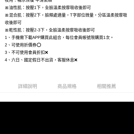
夜用：補水恢復 平滑柔順
ATM／網路銀行／等多元方式進行付款，方視為交易完成。
【免運】萊爾富-取貨付款
※ 請注意：結帳手續完成當下不需立刻繳費，但若您需要取消訂單，請聯絡
🎀油性肌：按壓1下，全臉溫柔按摩吸收後即可
每筆NT$80，滿NT$612(含以上)免運費
購買商品的店家。未經商家同意取消之訂單仍視為有效，需透過AFTEE先享
🎀混合肌：按壓2下，臉頰處適量，T字部位微量，分區溫柔按摩吸
後付繳納相關費用。
收後即可
【免運】付款後-萊爾富取貨
※ 交易是否成功請以「AFTEE先享後付 」之結帳頁面顯示為準，若有關於
是否繳費成功／繳費後需取消欲退款等相關疑問，請聯繫「AFTEE先享後付
🎀乾性肌：按壓2-3下，全臉溫柔按摩吸收後即可
每筆NT$80，滿NT$612(含以上)免運費
客戶支援中心」
https://netprotections.freshdesk.com/support/home
1、手機需下載APP購買此組合，每位會員帳號限購買1次。
【免運】7-11-取貨付款
【注意事項】
2、可使用折價券⭕️
１．透過由恩沛科技股份有限公司提供之「AFTEE先享後付」服務完成之交
每筆NT$80，滿NT$612(含以上)免運費
3、不可使用會員折扣❌
易，需依本服務之必要範圍內提供個人資料，並將交易相關給付款項請求債
4、六日、國定假日不出貨，客服休息❌
權轉讓予恩沛科技股份有限公司。
【免運】付款後-7-11取貨
２．關於個人資料處理事宜，請瀏覽以下網址：
每筆NT$80，滿NT$612(含以上)免運費
https://aftee.tw/terms/#terms3
３．未成年的使用者請事先徵得法定代理人或監護人之同意方可使用
宅配
「AFTEE先享後付」，若未經同意申辦者引起之損失，本公司不負相關責
詳細說明
商品規格
相關推薦
任。
每筆NT$80，滿NT$1,080(含以上)免運費
４．使用「AFTEE先享後付」時，將依據個別帳號之用戶狀況，依本公司即
時審查核予不同之上限額度；若仍有額度不足之情形，本公司將視審查結果
【免運】本島-宅配
請求用戶進行身份認證。
每筆NT$80，滿NT$612(含以上)免運費
５．嚴禁一人註冊多個帳號或使用他人資訊註冊。若發現惡意使用之情形，
恩沛科技股份有限公司將有權停止該用戶之使用額度並採取法律行動。
【免運】離島-郵局
每筆NT$80，滿NT$612(含以上)免運費