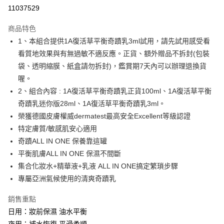
超商取貨付款
11037529
LINE Pay
商品特色
Apple Pay
1、本組合提供1A復活草平衡奇蹟乳3ml試用，請先試用感受看
看質地效果與有無過敏不適反應。正貨、額外贈品不拆封(包裝
悠遊付
袋、透明縮膜、紙盒請勿拆封)，鑑賞期7天內可以辦理退換貨
Google Pay
喔。
2、組合內容 : 1A復活草平衡奇蹟乳正貨100ml、1A復活草平衡
AFTEE先享後付
奇蹟乳迷你版28ml、1A復活草平衡奇蹟乳3ml。
相關說明
榮獲德國皮膚權威dermatest最高安全Excellent等級認證
【關於「AFTEE先享後付」】
ATM付款
AFTEE先享後付是「在收到商品之後才付款」的支付方式。 讓您購物簡單
特定膚質/敏感肌安心適用
便利好安心！
奇蹟ALL IN ONE 保養靠這罐
１．簡單：不需註冊會員、不需綁卡、不需儲值。
運送方式
平衡肌膚ALL IN ONE 保濕不間斷
２．便利：只要手機號碼，簡訊認證，即可結帳。
３．安心：先確認商品／服務後，再付款。
【免運】全家-取貨付款
集合化妝水+精華液+乳液 ALL IN ONE搞定繁瑣步驟
專屬亞洲氣候使用的清爽奇蹟乳
每筆NT$80，滿NT$612(含以上)免運費
【「AFTEE先享後付」結帳流程】
１．於結帳方式選擇「AFTEE先享後付」後，將跳轉至「AFTEE先享後付」
【免運】付款後-全家取貨
銷售重點
結帳頁面，進行簡訊認證並確認金額後，即可完成結帳。
２．訂單成立數日內，您將收到繳費通知簡訊。
每筆NT$80，滿NT$612(含以上)免運費
日用：妝前保濕 油水平衡
３．收到繳費通知簡訊後14天內，點擊此簡訊中的連結，可透過四大超商／