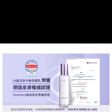
新-馬-港-澳-韓/地區配送
查看運費