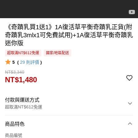
《奇蹟乳買1送1》1A復活草平衡奇蹟乳正貨(附
奇蹟乳3mlx1可免費試用)+1A復活草平衡奇蹟乳
迷你版
超取滿NT$612免運
國家/地區配送
5
(
29
則評價
)
NT$3,340
NT$1,480
付款與運送方式
超取滿NT$612免運
付款方式
商品特色
信用卡一次付款
商品編號