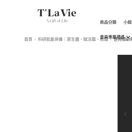
商品分類
小姐
會員專屬禮遇
首頁
科研肌能保養｜原生露、賦活霜、眼霜
逆時御齡