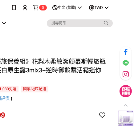
0
中文 (繁體)
TWD
息
輕旅保養組》花梨木柔敏潔顏慕斯輕旅瓶
亮白原生露3mlx3+逆時御齡賦活霜迷你
1,080免運
國家/地區配送
則評價
)
99