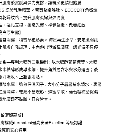
享後付
升肌膚緊實感與彈力支撐，讓輪廓更精緻飽滿
OS 認證乳香精華 × 智慧緊緻胜肽 × ECOCERT角鯊烷
FTEE先享後付」】
善乾燥紋路、提升肌膚柔嫩與彈潤度
先享後付是「在收到商品之後才付款」的支付方式。 讓您購物簡單
心！
性、強化支撐、柔嫩光澤、視覺緊緻、改善細紋
：不需註冊會員、不需綁卡、不需儲值。
亮白原生露】
：只要手機號碼，簡訊認證，即可結帳。
護雙關鍵｜積雪草植泌素 × 海星再生原萃 : 安定脆弱訊
：先確認商品／服務後，再付款。
化肌膚自我調理；由內帶出澄澈彈潤感，讓光澤不只停
付款
EE先享後付」結帳流程】
。
0，滿NT$1,080(含以上)免運費
方式選擇「AFTEE先享後付」後，將跳轉至「AFTEE先享後
頁面，進行簡訊認證並確認金額後，即可完成結帳。
動系—專利木糖醇三重機制 : 以木糖醇葡萄糖苷、木糖
家取貨
成立數日內，您將收到繳費通知簡訊。
水木糖醇形成導水網，提升角質層含水與水分迴圈；後
費通知簡訊後14天內，點擊此簡訊中的連結，可透過四大超商
0，滿NT$1,080(含以上)免運費
更好吸收、上妝更服貼。
網路銀行／等多元方式進行付款，方視為交易完成。
：結帳手續完成當下不需立刻繳費，但若您需要取消訂單，請聯
尿酸水庫｜強效保濕因子 : 大小分子層層補水鎖水，表層
貨付款
的店家。未經商家同意取消之訂單仍視為有效，需透過AFTEE
底層潤澤，乾紋不易現形、蜂蜜萃取、葡萄糖補給保濕
繳納相關費用。
0，滿NT$1,080(含以上)免運費
否成功請以「AFTEE先享後付 」之結帳頁面顯示為準，若有關於
質地清透不黏膩，日夜皆宜。
功／繳費後需取消欲退款等相關疑問，請聯繫「AFTEE先享後
爾富取貨
援中心」
https://netprotections.freshdesk.com/support/home
0，滿NT$1,080(含以上)免運費
柔敏潔顏慕斯】
項】
權威dermatest最高安全Excellent等級認證
貨付款
恩沛科技股份有限公司提供之「AFTEE先享後付」服務完成之
敏感肌安心適用
依本服務之必要範圍內提供個人資料，並將交易相關給付款項請
0，滿NT$1,080(含以上)免運費