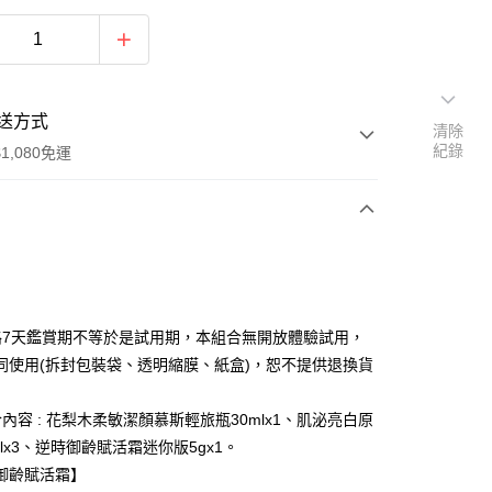
送方式
清除
紀錄
1,080免運
次付款
付款
路7天鑑賞期不等於是試用期，本組合無開放體驗試用，
同使用(拆封包裝袋、透明縮膜、紙盒)，恕不提供退換貨
內容 : 花梨木柔敏潔顏慕斯輕旅瓶30mlx1、肌泌亮白原
lx3、逆時御齡賦活霜迷你版5gx1。
y
御齡賦活霜】