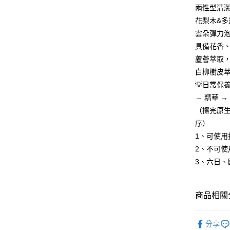
求債權轉
兩性型清
２．關於
付款後-7-
花梨木&
https://aft
每筆NT$8
雲朵彈力
３．未成
「AFTE
具備花香
宅配
任。
蘆薈萃取
４．使用「
每筆NT$8
即時審查
白柳樹皮
結果請求
離島-郵局
💡日常保
５．嚴禁
每筆NT$8
→ 精華 →
形，恩沛
動。
（擦完原
新-馬-港-
序）
1、可使
2、不可使
3、六日、
商品相關分
科研肌能
分享