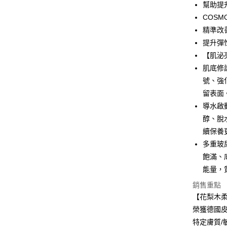
AFTEE先
幫助提
相關說明
COSM
【關於「A
ATM付款
精準改
AFTEE
便利好安
提升彈
１．簡單
【肌泌
２．便利
運送方式
肌底修
３．安心
號、強
全家-取貨
【「AFT
留表面
每筆NT$8
１．於結帳
付」結帳
導水啟
付款後-全
２．訂單
醇、脫
３．收到繳
每筆NT$8
續保養
／ATM／
※ 請注意
多重玻
萊爾富-取
絡購買商品
飽滿、
先享後付
每筆NT$8
※ 交易是
能量，
是否繳費成
付款後-萊
銷售重點
付客戶支
每筆NT$8
【花梨木
【注意事
榮獲德國皮膚
7-11-取
１．透過由
特定膚質/
交易，需
每筆NT$8