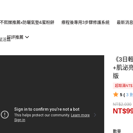
不熙娣推薦x防曬氣墊&蜜粉餅
療程後專用3步驟修護系統
最新消
好評推薦
賦活霜
《3日
+肌泌
版
超取滿NT$
5 (
3
NT$2,030
NT$9
數量