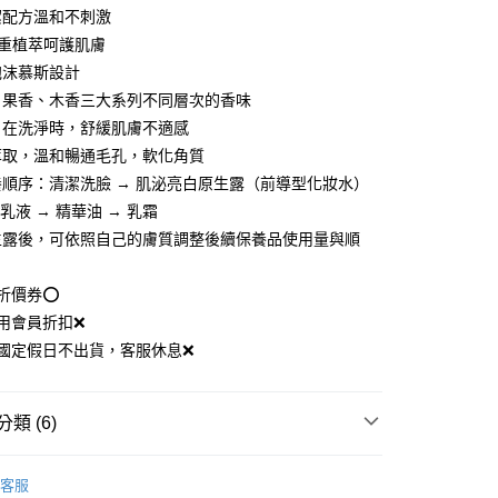
讓予恩沛科技股份有限公司。
潔配方溫和不刺激
個人資料處理事宜，請瀏覽以下網址：
11取貨
多重植萃呵護肌膚
ee.tw/terms/#terms3
0，滿NT$1,080(含以上)免運費
泡沫慕斯設計
年的使用者請事先徵得法定代理人或監護人之同意方可使用
E先享後付」，若未經同意申辦者引起之損失，本公司不負相關責
、果香、木香三大系列不同層次的香味
，在洗淨時，舒緩肌膚不適感
AFTEE先享後付」時，將依據個別帳號之用戶狀況，依本公司
0，滿NT$1,080(含以上)免運費
核予不同之上限額度；若仍有額度不足之情形，本公司將視審查
萃取，溫和暢通毛孔，軟化角質
用戶進行身份認證。
養順序：清潔洗臉 → 肌泌亮白原生露（前導型化妝水）
一人註冊多個帳號或使用他人資訊註冊。若發現惡意使用之情
0，滿NT$1,080(含以上)免運費
 乳液 → 精華油 → 乳霜
科技股份有限公司將有權停止該用戶之使用額度並採取法律行
生露後，可依照自己的膚質調整後續保養品使用量與順
澳-韓/地區配送
查看運費
用折價券⭕
用會員折扣❌
國定假日不出貨，客服休息❌
類 (6)
保養｜原生露、賦活霜、眼霜
逆時御齡賦活霜
客服