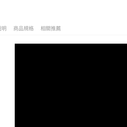
人氣商品
獨家香氛
雙節獻禮
說明
商品規格
相關推薦
新客必買
科研肌能