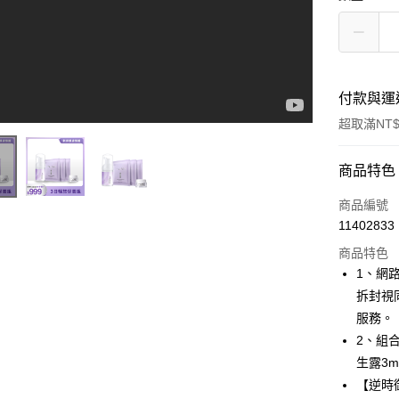
付款與運
超取滿NT$
付款方式
商品特色
信用卡一
商品編號
11402833
超商取貨
商品特色
LINE Pay
1、網
拆封視
Apple Pay
服務。
悠遊付
2、組合
生露3m
Google Pa
【逆時