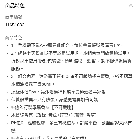
商品特色
信用卡一次付款
商品編號
超商取貨付款
11651632
LINE Pay
商品特色
Apple Pay
1、手機需下載APP購買此組合，每位會員帳號限購買1次。
2、網路七天鑑賞期不等於是試用期，本組合無開放體驗試用，
悠遊付
拆封視用使用(拆封包裝袋、透明縮膜、紙盒)，恕不提供退換貨
Google Pay
服務。
3、組合內容 : 沐浴露正貨480ml(不可嚴喻或白麝香)、蚊不落草
AFTEE先享後付
本精油噴霧正貨80ml。
相關說明
頂級沐浴Spa，讓沐浴過程也能享受極致奢華寵愛
【關於「AFTEE先享後付」】
ATM付款
AFTEE先享後付是「在收到商品之後才付款」的支付方式。 讓您購物簡單
保養很重要不只有臉蛋，身體更需要加倍呵護
便利好安心！
✨總監訂製專屬香味【不可嚴喻】
１．簡單：不需註冊會員、不需綁卡、不需儲值。
運送方式
木質調香氛（玫瑰+黃瓜+芹菜+岩薔薇+香草）
２．便利：只要手機號碼，簡訊認證，即可結帳。
３．安心：先確認商品／服務後，再付款。
全家-取貨付款
Ph值6、溫和親膚、多重有機植萃，舒緩平衡、歐盟認證天然有
機
每筆NT$80，滿NT$1,080(含以上)免運費
【「AFTEE先享後付」結帳流程】
１．於結帳方式選擇「AFTEE先享後付」後，將跳轉至「AFTEE先享後付」
✨孩童、孕媽咪、成人最愛的【白麝香】