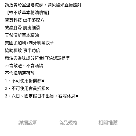
新-馬-港-澳-韓/地區配送
查看運費
請放置於室溫陰涼處，避免陽光直接照射
【蚊不落草本精油噴霧】
智慧科技 蚊不落配方
蚊蟲腳滑 肌膚細滑
天然清新草本精油
英國尤加利+匈牙利薰衣草
協助驅蚊 事半功倍
精油與香味成分符合IFRA認證標準
不含敵避、不含酒精
不含樟腦薄荷醇
1、不可使用折價券❌
2、不可使用會員折扣❌
3、六日、國定假日不出貨，客服休息❌
詳細說明
商品規格
相關推薦