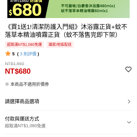
《買1送1!清潔防護入門組》沐浴露正貨+蚊不
落草本精油噴霧正貨（蚊不落售完即下架）
超取滿NT$1,080免運
國家/地區配送
5
(
3
則評價
)
NT$1,860
NT$680
※ 本商品不適用折價券
請選擇商品選項
付款與運送方式
超取滿NT$1,080免運
付款方式