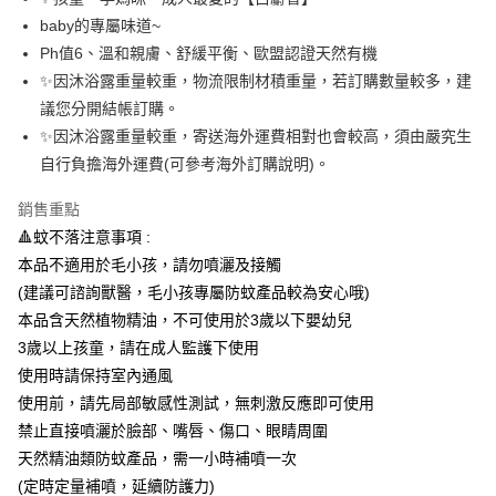
付款後-全家取貨
結帳頁面，進行簡訊認證並確認金額後，即可完成結帳。
baby的專屬味道~
２．訂單成立數日內，您將收到繳費通知簡訊。
每筆NT$80，滿NT$1,080(含以上)免運費
Ph值6、溫和親膚、舒緩平衡、歐盟認證天然有機
３．收到繳費通知簡訊後14天內，點擊此簡訊中的連結，可透過四大超商／
ATM／網路銀行／等多元方式進行付款，方視為交易完成。
✨因沐浴露重量較重，物流限制材積重量，若訂購數量較多，建
萊爾富-取貨付款
※ 請注意：結帳手續完成當下不需立刻繳費，但若您需要取消訂單，請聯絡
議您分開結帳訂購。
每筆NT$80，滿NT$1,080(含以上)免運費
購買商品的店家。未經商家同意取消之訂單仍視為有效，需透過AFTEE先享
後付繳納相關費用。
✨因沐浴露重量較重，寄送海外運費相對也會較高，須由嚴究生
付款後-萊爾富取貨
※ 交易是否成功請以「AFTEE先享後付 」之結帳頁面顯示為準，若有關於
自行負擔海外運費(可參考海外訂購說明)。
是否繳費成功／繳費後需取消欲退款等相關疑問，請聯繫「AFTEE先享後付
每筆NT$80，滿NT$1,080(含以上)免運費
客戶支援中心」
https://netprotections.freshdesk.com/support/home
銷售重點
7-11-取貨付款
【注意事項】
🔺蚊不落注意事項 :
１．透過由恩沛科技股份有限公司提供之「AFTEE先享後付」服務完成之交
每筆NT$80，滿NT$1,080(含以上)免運費
本品不適用於毛小孩，請勿噴灑及接觸
易，需依本服務之必要範圍內提供個人資料，並將交易相關給付款項請求債
(建議可諮詢獸醫，毛小孩專屬防蚊產品較為安心哦)
權轉讓予恩沛科技股份有限公司。
付款後-7-11取貨
２．關於個人資料處理事宜，請瀏覽以下網址：
本品含天然植物精油，不可使用於3歲以下嬰幼兒
每筆NT$80，滿NT$1,080(含以上)免運費
https://aftee.tw/terms/#terms3
3歲以上孩童，請在成人監護下使用
３．未成年的使用者請事先徵得法定代理人或監護人之同意方可使用
宅配
「AFTEE先享後付」，若未經同意申辦者引起之損失，本公司不負相關責
使用時請保持室內通風
任。
每筆NT$80，滿NT$1,080(含以上)免運費
使用前，請先局部敏感性測試，無刺激反應即可使用
４．使用「AFTEE先享後付」時，將依據個別帳號之用戶狀況，依本公司即
禁止直接噴灑於臉部、嘴唇、傷口、眼睛周圍
時審查核予不同之上限額度；若仍有額度不足之情形，本公司將視審查結果
離島-郵局
請求用戶進行身份認證。
天然精油類防蚊產品，需一小時補噴一次
每筆NT$80，滿NT$1,080(含以上)免運費
５．嚴禁一人註冊多個帳號或使用他人資訊註冊。若發現惡意使用之情形，
(定時定量補噴，延續防護力)
恩沛科技股份有限公司將有權停止該用戶之使用額度並採取法律行動。