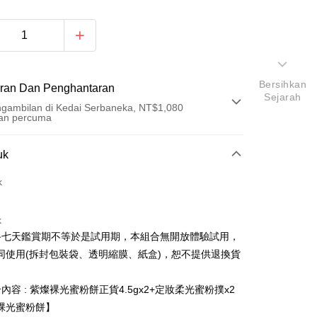
Bersihkan
ran Dan Penghantaran
Sejarah
gambilan di Kedai Serbaneka, NT$1,080
an percuma
Pembayaran
uk
t (Bayaran Penuh)
k
an di Kedai Serbaneka
k
路七天鑑賞期不等於是試用期，本組合無開放體驗試用，
同使用(拆封包裝袋、透明縮膜、紙盒)，恕不提供退換貨
t
內容 : 紫燦裸光蜜粉餅正貨4.5gx2+定妝柔光蜜粉撲x2
裸光蜜粉餅】
y