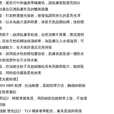
體：紫色可中和偏黃帶橘膚色，讓肌膚更顯透亮與白
別適合亞洲肌膚常見的蠟黃困擾
母：打造輕透微光妝效，散發低調而持久的柔亮光澤
Mengenai Perkhidmatan AFTEE Beli Sekarang Bayar
an ATM
術：以水為媒介溫和研磨，保留天然晶體結構，使粉體
 memilih AFTEE sebagai kaedah pembayaran, mesej
滑
n AFTEE akan muncul.
滑因子：絲滑貼膚零粉感，自然清爽不厚重，實現透明
oleh meneruskan pembayaran selepas pengesahan SMS.
Penghantaran
ayaran diperlukan apabila pesanan disahkan. Produk akan
，添加天然棕櫚油保濕精華，為肌膚注入水感滋潤，可
e alamat yang ditetapkan.
付款
妝續航力，全天候舒適且完美持妝
h pesanan disahkan, anda akan menerima SMS pembayaran
anan | Penghantaran percuma untuk pesanan
技：採用疏水性粉體包覆技術，肌膚表面形成一層防水
hli aplikasi akan menerima pemberitahuan tolak aplikasi
atau lebih
有效抵禦外在汗水與水氣
ayaran diperlukan apabila anda menerima produk. Sila buat
脂，控油複合粒子含超細微粒具有高吸附能力，能抓取
n di empat kedai serbaneka utama, ATM atau perbankan
家取貨
ian dengan SMS pembayaran atau pemberitahuan tolak
脂，同時提供霧面柔焦效果
anan | Penghantaran percuma untuk pesanan
FTEE.
柔光蜜粉撲】
atau lebih
00% NBR 粉撲 : 抗油耐磨，柔韌回彈力佳，觸感綿密細
 perhatian bahawa tempoh pembayaran adalah 14 hari. Walau
un, bagi mereka yang telah memuat turun Aplikasi AFTEE
貨付款
定妝更服貼
tar sebagai ahli AFTEE boleh menikmati tempoh
anan | Penghantaran percuma untuk pesanan
帶設計 : 輕鬆掌握角度，局部細節也能精準上妝，不放過
n sehingga 45 hari.
atau lebih
瑕疵
mbayaran dikira dari masa kedai meminta pembayaran anda,
 淺紫 雙色設計 : TLV 獨家奢華配色，兼具質感與辨識
engan bilangan hari yang boleh dilanjutkan oleh AFTEE.
爾富取貨