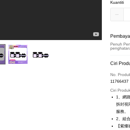
Kuantiti
Pembaya
Penuh Pen
penghatar
Kaedah 
Ciri Prod
Kad Kredi
No. Produ
11766437
Pengambil
Ciri Produ
LINE Pay
1、網
拆封視
Apple Pay
服務。
Easy Walle
2、組合
【紫燦
Google Pa