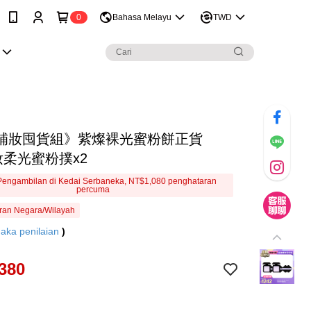
0
Bahasa Melayu
TWD
補妝囤貨組》紫燦裸光蜜粉餅正貨
妝柔光蜜粉撲x2
engambilan di Kedai Serbaneka, NT$1,080 penghataran
percuma
ran Negara/Wilayah
aka penilaian
)
380