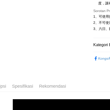
度，讓
Anda bole
NT$80/pes
menerima 
Sorotan P
NT$1,080 
boleh men
1、可使
produk pr
7-11-取
lebih lama
2、不可使
pembayara
NT$80/pes
3、六日、
pesanan.
NT$1,080 
Kedua, Se
付款後-7-
1. Jumlah 
Kategori 
NT$10,000.
NT$80/pes
berdasarka
精緻彩妝
NT$1,080 
2. Amaun p
Kongsi
3. Pada ma
Rekomenda
宅配
Ketiga, Sy
精緻彩妝
NT$80/pes
Perkhidma
NT$1,080 
雙節獻禮
NP Taiwan
akan meng
ipsi
Spesifikasi
Rekomendasi
新客必買
離島-郵局
pembeli, n
untuk peng
NT$80/pes
Pengumpul
NT$1,080 
(https://aft
新-馬-港-
Jumlah yan