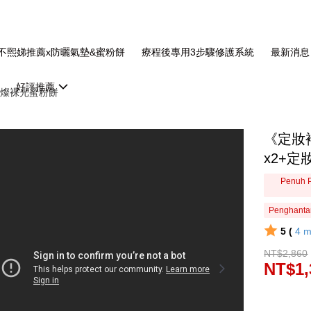
不熙娣推薦x防曬氣墊&蜜粉餅
療程後專用3步驟修護系統
最新消息
好評推薦
燦裸光蜜粉餅
《定妝
x2+定
Penuh P
Penghanta
5 (
4
m
NT$2,860
NT$1,