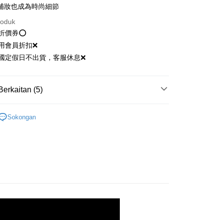
補妝也成為時尚細節
h melanjutkan tempoh pembayaran anda sebelum anda
anan | Penghantaran percuma untuk pesanan
pesanan. Walau bagaimanapun, tiada jaminan bahawa anda
roduk
atau lebih
erima pesanan anda semasa tempoh pembayaran (cth.:
用折價券⭕
apesanan atau produk yang mungkin mengambil masa yang
貨付款
 untuk dihantar). Oleh itu, anda dikehendaki membuat
用會員折扣❌
n kepada AFTEE dalam tempoh sama ada anda menerima
anan | Penghantaran percuma untuk pesanan
國定假日不出貨，客服休息❌
atau lebih
katan Pembayaran
11取貨
yang diperakui untuk pengguna kali pertama boleh sehingga
Berkaitan (5)
 Amaun diperakui sebenar yang diluluskan akan
anan | Penghantaran percuma untuk pesanan
n keputusan pensijilan dan semakan oleh AFTEE.
｜蜜粉餅、痕矯色、玻璃芯
紫燦裸光蜜粉餅
atau lebih
erbelanjaan minimum mestilah lebih besar daripada NT$20.
Sokongan
sa ini hanya tersedia untuk ahli Taiwan.
si Popular
arat Perkhidmatan
｜蜜粉餅、痕矯色、玻璃芯
美妝工具
anan | Penghantaran percuma untuk pesanan
tan AFTEE Beli Sekarang Bayar Kemudian disediakan oleh
atau lebih
滿額即贈經典版防曬正裝
, Inc. dan AFTEE akan membuat bil kepada pengguna. AFTEE
gunakan data peribadi yang dikumpul (termasuk nama
｜保養彩妝
彩妝組合
o. telefon, nama penerima, no. telefon, alamat penerima)
gunaan perkhidmatan. Sila rujuk kepada "Penyata
anan | Penghantaran percuma untuk pesanan
an Data Peribadi, Pemprosesan, Penggunaan"
atau lebih
ee.tw/privacypolicy/
) untuk maklumat lanjut.
澳-韓/地區配送
Kadar Penghantaran
g diperakui untuk pengguna kali pertama yang lulus