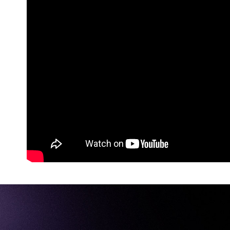
kelulusan 
pembayara
20% setah
mendapatk
untuk men
Sila hubun
mempunyai
penggunaan
peribadi y
digunakan 