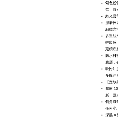
紫色粉
AFTEE
皙，特
Deskripsi
絲光雲
Pertama, 
Pemindah
Kemudian
濕磨技
1. Dengan
細緻光
pengesaha
多重絲
2. Anda b
Pilihan 
3. Tiada b
輕妝感
dihantar k
全家-取貨
延續底
4. Setela
NT$80/pes
防水科
manakala a
AFTEE.
NT$1,080 
膜層，
5. Tiada b
吸附油
pembayara
付款後-全
dalam tal
多餘油
NT$80/pes
aplikasi A
【定妝
NT$1,080 
超軟 1
Sila ambil
bagaimanap
萊爾富-取
膩，讓
dan mendaf
NT$80/pes
斜角織
pembayara
NT$1,080 
任何小
Tempoh pe
深黑 ×
ditambah d
付款後-萊