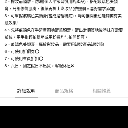
2、擦妝前隔離、防曬(個人平常習慣用的產品)，搭配痕矯色美顏
ATM／網路銀行／等多元方式進行付款，方視為交易完成。
萊爾富-取貨付款
※ 請注意：結帳手續完成當下不需立刻繳費，但若您需要取消訂單，請聯絡
膏，局部修飾肌膚，後續再擦上彩妝品(依照個人喜好需求添加)
每筆NT$80，滿NT$1,080(含以上)免運費
購買商品的店家。未經商家同意取消之訂單仍視為有效，需透過AFTEE先享
3、可單擦痕矯色美顏膏(當成是輕粉底)，均勻推開後也能夠擁有美
後付繳納相關費用。
肌效果!
付款後-萊爾富取貨
※ 交易是否成功請以「AFTEE先享後付 」之結帳頁面顯示為準，若有關於
是否繳費成功／繳費後需取消欲退款等相關疑問，請聯繫「AFTEE先享後付
4、先將痕矯色在手背畫圈喚醒美顏膏，醒出滑順質地後塗抹在需要
每筆NT$80，滿NT$1,080(含以上)免運費
客戶支援中心」
https://netprotections.freshdesk.com/support/home
部位，用手指輕拍點壓或用粉撲均勻拍開即可。
7-11-取貨付款
【注意事項】
5、痕矯色美顏膏，屬於彩妝品，需要用卸妝產品卸妝哦!
１．透過由恩沛科技股份有限公司提供之「AFTEE先享後付」服務完成之交
每筆NT$80，滿NT$1,080(含以上)免運費
6、可使用折價券⭕
易，需依本服務之必要範圍內提供個人資料，並將交易相關給付款項請求債
7、可使用會員折扣⭕
權轉讓予恩沛科技股份有限公司。
付款後-7-11取貨
２．關於個人資料處理事宜，請瀏覽以下網址：
8、六日、國定假日不出貨，客服休息❌
每筆NT$80，滿NT$1,080(含以上)免運費
https://aftee.tw/terms/#terms3
３．未成年的使用者請事先徵得法定代理人或監護人之同意方可使用
宅配
「AFTEE先享後付」，若未經同意申辦者引起之損失，本公司不負相關責
任。
每筆NT$80，滿NT$1,080(含以上)免運費
４．使用「AFTEE先享後付」時，將依據個別帳號之用戶狀況，依本公司即
詳細說明
商品規格
相關推薦
時審查核予不同之上限額度；若仍有額度不足之情形，本公司將視審查結果
離島-郵局
請求用戶進行身份認證。
每筆NT$80，滿NT$1,080(含以上)免運費
５．嚴禁一人註冊多個帳號或使用他人資訊註冊。若發現惡意使用之情形，
恩沛科技股份有限公司將有權停止該用戶之使用額度並採取法律行動。
新-馬-港-澳-韓/地區配送
查看運費