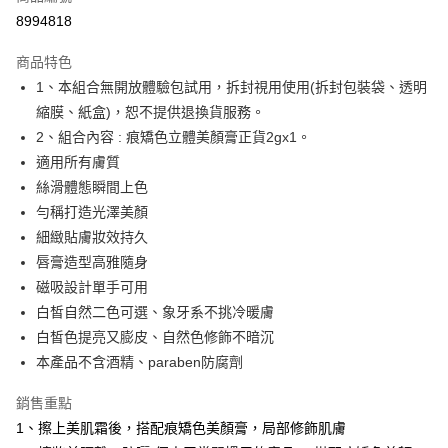
超商取貨付款
8994818
LINE Pay
商品特色
Apple Pay
1、本組合無開放體驗包試用，拆封視用使用(拆封包裝袋、透明
縮膜、紙盒)，恕不提供退換貨服務。
悠遊付
2、組合內容 : 痕矯色立體美顏膏正貨2gx1。
Google Pay
適用所有膚質
絲滑體態瞬間上色
AFTEE先享後付
勻稱打造光澤美顏
相關說明
細緻貼膚妝效持久
【關於「AFTEE先享後付」】
ATM付款
AFTEE先享後付是「在收到商品之後才付款」的支付方式。 讓您購物簡單
唇膏造型高雅隨身
便利好安心！
磁吸設計單手可用
１．簡單：不需註冊會員、不需綁卡、不需儲值。
運送方式
白皙自然二色可選、象牙系不挑冷暖膚
２．便利：只要手機號碼，簡訊認證，即可結帳。
３．安心：先確認商品／服務後，再付款。
全家-取貨付款
白皙色提亮又膨皮、自然色修飾不暗沉
本產品不含酒精、paraben防腐劑
每筆NT$80，滿NT$1,080(含以上)免運費
【「AFTEE先享後付」結帳流程】
１．於結帳方式選擇「AFTEE先享後付」後，將跳轉至「AFTEE先享後付」
付款後-全家取貨
銷售重點
結帳頁面，進行簡訊認證並確認金額後，即可完成結帳。
２．訂單成立數日內，您將收到繳費通知簡訊。
每筆NT$80，滿NT$1,080(含以上)免運費
1、擦上美肌霜後，搭配痕矯色美顏膏，局部修飾肌膚
３．收到繳費通知簡訊後14天內，點擊此簡訊中的連結，可透過四大超商／